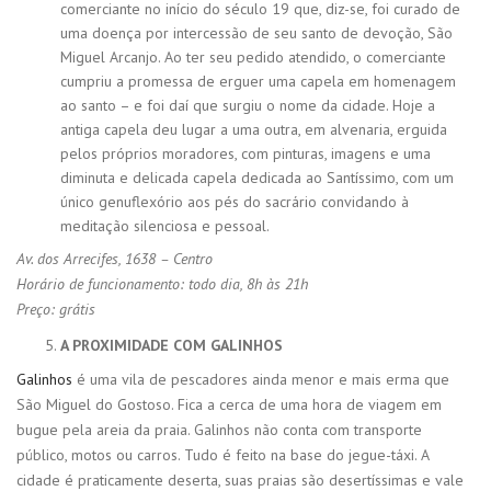
comerciante no início do século 19 que, diz-se, foi curado de
uma doença por intercessão de seu santo de devoção, São
Miguel Arcanjo. Ao ter seu pedido atendido, o comerciante
cumpriu a promessa de erguer uma capela em homenagem
ao santo – e foi daí que surgiu o nome da cidade. Hoje a
antiga capela deu lugar a uma outra, em alvenaria, erguida
pelos próprios moradores, com pinturas, imagens e uma
diminuta e delicada capela dedicada ao Santíssimo, com um
único genuflexório aos pés do sacrário convidando à
meditação silenciosa e pessoal.
Av. dos Arrecifes, 1638 – Centro
Horário de funcionamento: todo dia, 8h às 21h
Preço: grátis
A PROXIMIDADE COM GALINHOS
Galinhos
é uma vila de pescadores ainda menor e mais erma que
São Miguel do Gostoso. Fica a cerca de uma hora de viagem em
bugue pela areia da praia. Galinhos não conta com transporte
público, motos ou carros. Tudo é feito na base do jegue-táxi. A
cidade é praticamente deserta, suas praias são desertíssimas e vale