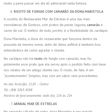
muito a pena passar um dia ali admirando tanta beleza.
RISOTO DE FUNGHI COM CAMARÃO DA DONA MARISTELA
A cozinha do Restaurante Mar de Estrelas é uma das mais
convidativas de Gostoso, com pratos de peixe, lagosta,
camarão
e
carne de sol. O melhor de tudo, porém, é a flexibilidade do cardápio.
Dona Maristela, a dona do restaurante que funciona dentro da
pousada de mesmo nome, além de ótima anfitriã é também boa
entendedora de como agradar o cliente.
No cardápio não há
risoto
de funghi com camarão, mas foi
justamente esse prato que ela serviu após o pedido feito com base
nos relatos de um antigo cliente seu. O risoto, de fato, é um
“acontecimento”. Simples, mas com um sabor sem precedentes.
Av. dos Arrecifes, 1120 – Centro
Tel.: (84) 3263-4168
Horário de funcionamento: todo dia, 11h às 21h
ARRAIAL MAR DE ESTRELAS
No segundo sábado de junho, dona Maristela e seu marido