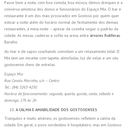
Passe bem a noite, com boa comida, boa música, ótimos drinques e a
conversa amistosa dos donos e funcionários do Espaço Mix. O bar e
restaurante é um dos mais procurados em Gostoso por quem quer
esticar a noite além do horário normal de fechamento dos demais
restaurantes, à meia-noite – apesar da cozinha seguir o padrão da
cidade. As mesas, cadeiras e sofás na areia, entre
árvores frutíferas
.
Barulho
do mar e de sapos coachando convidam a um relaxamento total. O
Mix tem um mirante com tapete, almofadas, luz de velas e um céu
gostosense cheio de estrelas.
Espaço Mix
Rua Cavalo Marinho, s/n – Centro
Tel.: (84) 3263-4250
Horário de funcionamento: segunda, quarta, quinta, sexta, sábado e
domingo, 17h às 2h
A CALMA E AMABILIDADE DOS GOSTOSENSES
Tranquilos e muito amáveis, os gostosenses refletem a calma da
cidade. Em geral, o povo nordestino é hospitaleiro, mas em Gostoso