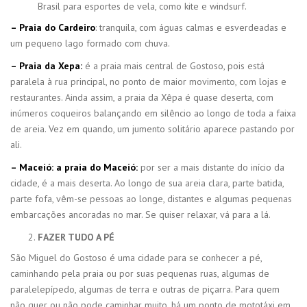
Brasil para esportes de vela, como kite e windsurf.
– Praia do Cardeiro
: tranquila, com águas calmas e esverdeadas e
um pequeno lago formado com chuva.
– Praia da Xepa:
é a praia mais central de Gostoso, pois está
paralela à rua principal, no ponto de maior movimento, com lojas e
restaurantes. Ainda assim, a praia da Xêpa é quase deserta, com
inúmeros coqueiros balançando em silêncio ao longo de toda a faixa
de areia. Vez em quando, um jumento solitário aparece pastando por
ali.
– Maceió: a praia do Maceió:
por ser a mais distante do início da
cidade, é a mais deserta. Ao longo de sua areia clara, parte batida,
parte fofa, vêm-se pessoas ao longe, distantes e algumas pequenas
embarcações ancoradas no mar. Se quiser relaxar, vá para a lá.
FAZER TUDO A PÉ
São Miguel do Gostoso é uma cidade para se conhecer a pé,
caminhando pela praia ou por suas pequenas ruas, algumas de
paralelepípedo, algumas de terra e outras de piçarra. Para quem
não quer ou não pode caminhar muito, há um ponto de mototáxi em