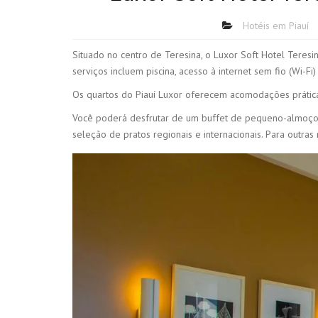
Hotéis em Piauí
Situado no centro de Teresina, o Luxor Soft Hotel Tere
serviços incluem piscina, acesso à internet sem fio (Wi-Fi
Os quartos do Piauí Luxor oferecem acomodações práticas
Você poderá desfrutar de um buffet de pequeno-almoço d
seleção de pratos regionais e internacionais. Para outras