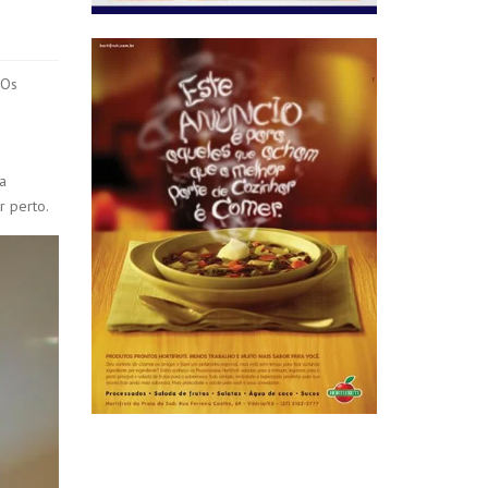
 Os
a
r perto.