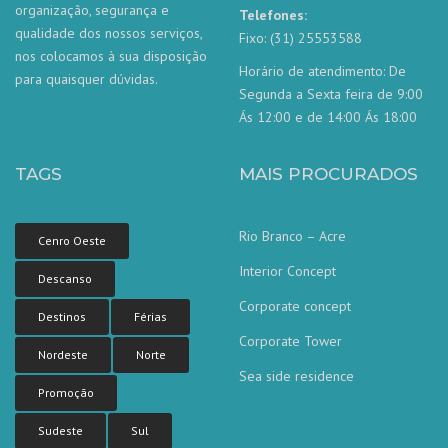
organização, segurança e
Telefones:
qualidade dos nossos serviços,
Fixo: (31) 25553588
nos colocamos à sua disposição
Horário de atendimento: De
para quaisquer dúvidas.
Segunda a Sexta feira de 9:00
Ás 12:00 e de 14:00 Ás 18:00
TAGS
MAIS PROCURADOS
Rio Branco – Acre
Cenro Oeste
Interior Concept
Descanso
Corporate concept
Destinos
Férias
Corporate Tower
Nordeste
Norte
Sea side residence
Nossa equipe de atendimento ao
Promoção
cliente está aqui para responder às
suas perguntas. Pergunte-nos qualquer
coisa!
Sudeste
Sul