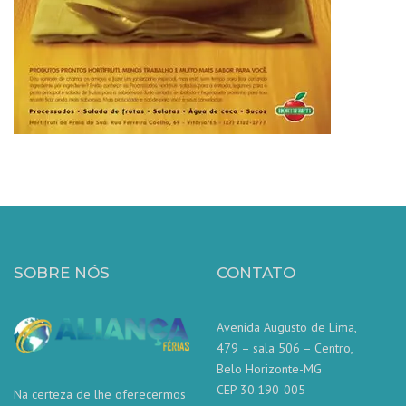
SOBRE NÓS
CONTATO
Avenida Augusto de Lima,
479 – sala 506 – Centro,
Belo Horizonte-MG
CEP 30.190-005
Na certeza de lhe oferecermos