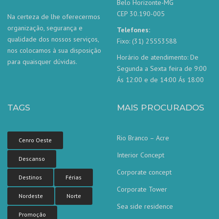
Belo Horizonte-MG
CEP 30.190-005
Na certeza de lhe oferecermos
organização, segurança e
Telefones:
qualidade dos nossos serviços,
Fixo: (31) 25553588
nos colocamos à sua disposição
Horário de atendimento: De
para quaisquer dúvidas.
Segunda a Sexta feira de 9:00
Ás 12:00 e de 14:00 Ás 18:00
TAGS
MAIS PROCURADOS
Rio Branco – Acre
Cenro Oeste
Interior Concept
Descanso
Corporate concept
Destinos
Férias
Corporate Tower
Nordeste
Norte
Sea side residence
Nossa equipe de atendimento ao
Promoção
cliente está aqui para responder às