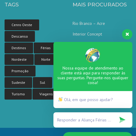
TAGS
MAIS PROCURADOS
Rio Branco – Acre
Cenro Oeste
Interior Concept
Descanso
Corporate concept
Destinos
Férias
Corporate Tower
Nordeste
Norte
Sea side residence
Nossa equipe de atendimento ao
Promoção
cliente está aqui para responder às
suas perguntas. Pergunte-nos qualquer
coisa!
Sudeste
Sul
Turismo
Viagens
Olá, em que posso ajudar?