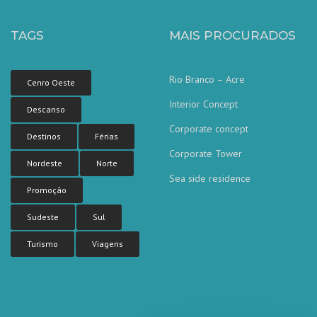
TAGS
MAIS PROCURADOS
Rio Branco – Acre
Cenro Oeste
Interior Concept
Descanso
Corporate concept
Destinos
Férias
Corporate Tower
Nordeste
Norte
Sea side residence
Nossa equipe de atendimento ao
Promoção
cliente está aqui para responder às
suas perguntas. Pergunte-nos qualquer
coisa!
Sudeste
Sul
Turismo
Viagens
Olá, em que posso ajudar?