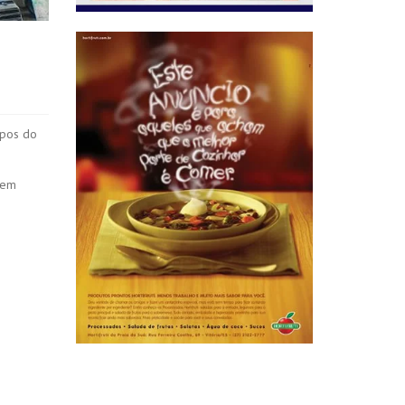
mpos do
uem