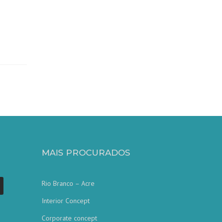
MAIS PROCURADOS
Rio Branco – Acre
Interior Concept
Nossa equipe de atendimento ao
cliente está aqui para responder às
Corporate concept