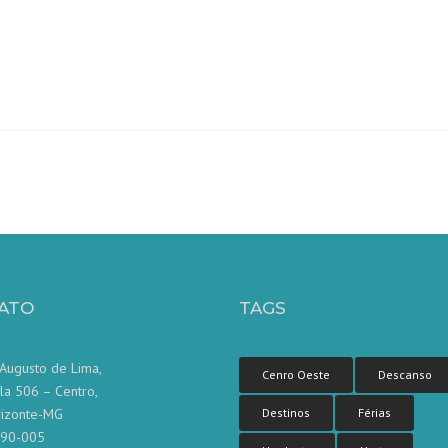
ATO
TAGS
Augusto de Lima,
Cenro Oeste
Descanso
la 506 – Centro,
rizonte-MG
Destinos
Férias
190-005