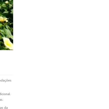
modações
icional
as.
tas da