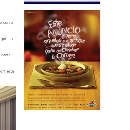
te serve
igobar e
aurante
ont está