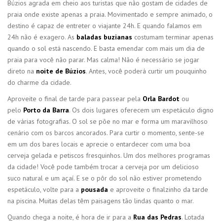
Búzios agrada em cheio aos turistas que não gostam de cidades de
praia onde existe apenas a praia. Movimentado e sempre animado, o
destino é capaz de entreter o viajante 24h. E quando falamos em
24h não é exagero. As
baladas buzianas
costumam terminar apenas
quando o sol está nascendo. E basta emendar com mais um dia de
praia para você não parar. Mas calma! Não é necessário se jogar
direto na
noite de Búzios
. Antes, você poderá curtir um pouquinho
do charme da cidade.
Aproveite o final de tarde para passear pela
Orla Bardot
ou
pelo
Porto
da Barra
. Os dois lugares oferecem um espetáculo digno
de várias fotografias. O sol se põe no mar e forma um maravilhoso
cenário com os barcos ancorados. Para curtir o momento, sente-se
em um dos bares locais e aprecie o entardecer com uma boa
cerveja gelada e petiscos fresquinhos. Um dos melhores programas
da cidade! Você pode também trocar a cerveja por um delicioso
suco natural e um açaí. E se o pôr do sol não estiver prometendo
espetáculo, volte para a
pousada
e aproveite o finalzinho da tarde
na piscina. Muitas delas têm paisagens tão lindas quanto o mar.
Quando chega a noite, é hora de ir para a
Rua das Pedras
. Lotada