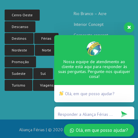
Rio Branco – Acre
Cenro Oeste
Interior Concept
Descanso
Corporate concept
Destinos
Férias
Corporate Tower
Nordeste
Norte
Sea side residence
Nossa equipe de atendimento ao
Promoção
cliente está aqui para responder às
suas perguntas. Pergunte-nos qualquer
coisa!
Sudeste
Sul
Turismo
Viagens
Olá, em que posso ajudar?
Aliança Férias | © 2020 Todos os direitos reservados.
Olá, em que posso ajudar?