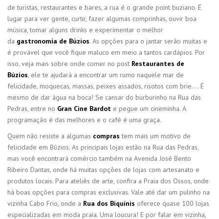
de turistas, restaurantes e bares, a rua é o grande point buziano. É
lugar para ver gente, curtir, fazer algumas comprinhas, ouvir boa
música, tomar alguns drinks e experimentar o melhor
da
gastronomia de
Búzios
. As opções para o jantar serão muitas e
é provável que você fique maluco em meio a tantos cardápios. Por
isso, veja mais sobre onde comer no post
Restaurantes de
Búzios
, ele te ajudará a encontrar um rumo naquele mar de
felicidade, moquecas, massas, peixes assados, risotos com brie…. É
mesmo de dar água na boca! Se cansar do burburinho na Rua das
Pedras, entre no
Gran Cine Bardot
e pegue um cineminha. A
programação é das melhores e o café é uma graça.
Quem não resiste a algumas
compras
tem mais um motivo de
felicidade em Búzios. As principais lojas estão na Rua das Pedras,
mas você encontrará comércio também na Avenida José Bento
Ribeiro Dantas, onde há muitas opções de lojas com artesanato e
produtos locais. Para ateliês de arte, confira a Praia dos Ossos, onde
há boas opções para compras exclusivas. Vale até dar um pulinho na
vizinha Cabo Frio, onde a
Rua dos Biquínis
oferece quase 100 lojas
especializadas em moda praia. Uma loucura! E por falar em vizinha,