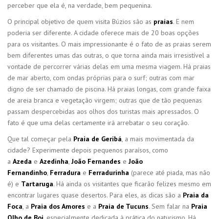
perceber que ela é, na verdade, bem pequenina.
O principal objetivo de quem visita Búzios são as
praias
. E nem
poderia ser diferente. A cidade oferece mais de 20 boas opções
para os visitantes. O mais impressionante é o fato de as praias serem
bem diferentes umas das outras, o que torna ainda mais irresistível a
vontade de percorrer várias delas em uma mesma viagem. Há praias
de mar aberto, com ondas próprias para o surf; outras com mar
digno de ser chamado de piscina. Há praias longas, com grande faixa
de areia branca e vegetação virgem; outras que de tão pequenas
passam despercebidas aos olhos dos turistas mais apressados. O
fato é que uma delas certamente irá arrebatar o seu coração.
Que tal começar pela
Praia de Geribá
, a mais movimentada da
cidade? Experimente depois pequenos paraísos, como
a
Azeda
e
Azedinha
,
João Fernandes
e
João
Fernandinho
,
Ferradura
e
Ferradurinha
(parece até piada, mas não
é) e
Tartaruga
. Há ainda os visitantes que ficarão felizes mesmo em
encontrar lugares quase desertos. Para eles, as dicas são a
Praia da
Foca
, a
Praia dos Amores
e a
Praia de Tucuns
. Sem falar na
Praia
Olho
de Boi
, especialmente dedicada à prática do naturismo. Há