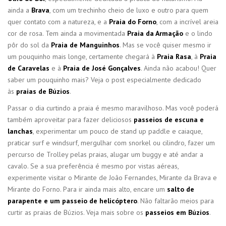
ainda a
Brava
, com um trechinho cheio de luxo e outro para quem
quer contato com a natureza, e a
Praia do Forno
, com a incrível areia
cor de rosa. Tem ainda a movimentada
Praia da Armação
e o lindo
pôr do sol da
Praia de Manguinhos
. Mas se você quiser mesmo ir
um pouquinho mais longe, certamente chegará à
Praia Rasa
, à
Praia
de Caravelas
e à
Praia de José Gonçalves
. Ainda não acabou! Quer
saber um pouquinho mais? Veja o post especialmente dedicado
às
praias de Búzios
.
Passar o dia curtindo a praia é mesmo maravilhoso. Mas você poderá
também aproveitar para fazer deliciosos
passeios de escuna e
lanchas
, experimentar um pouco de stand up paddle e caiaque,
praticar surf e windsurf, mergulhar com snorkel ou cilindro, fazer um
percurso de Trolley pelas praias, alugar um buggy e até andar a
cavalo. Se a sua preferência é mesmo por vistas aéreas,
experimente visitar o Mirante de João Fernandes, Mirante da Brava e
Mirante do Forno. Para ir ainda mais alto, encare um
salto de
parapente e um passeio de
helicóptero
. Não faltarão meios para
curtir as praias de Búzios. Veja mais sobre os
passeios em Búzios
.