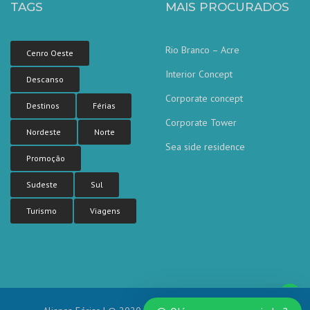
TAGS
MAIS PROCURADOS
Rio Branco – Acre
Cenro Oeste
Interior Concept
Descanso
Corporate concept
Destinos
Férias
Corporate Tower
Nordeste
Norte
Sea side residence
Nossa equipe de atendimento ao
Promoção
cliente está aqui para responder às
suas perguntas. Pergunte-nos qualquer
coisa!
Sudeste
Sul
Turismo
Viagens
Olá, em que posso ajudar?