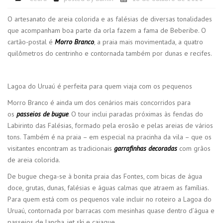
O artesanato de areia colorida e as falésias de diversas tonalidades
que acompanham boa parte da orla fazem a fama de Beberibe. O
cartão-postal é
Morro Branco
, a praia mais movimentada, a quatro
quilômetros do centrinho e contornada também por dunas e recifes.
Lagoa do Uruaú é perfeita para quem viaja com os pequenos
Morro Branco é ainda um dos cenários mais concorridos para
os
passeios de bugue
. O tour inclui paradas próximas às fendas do
Labirinto das Falésias, formado pela erosão e pelas areias de vários
tons. Também é na praia – em especial na pracinha da vila – que os
visitantes encontram as tradicionais
garrafinhas decoradas
com grãos
de areia colorida.
De bugue chega-se à bonita praia das Fontes, com bicas de água
doce, grutas, dunas, falésias e águas calmas que atraem as famílias.
Para quem está com os pequenos vale incluir no roteiro a Lagoa do
Uruaú, contornada por barracas com mesinhas quase dentro d’água e
passeios de lancha, jet ski e caiaque.