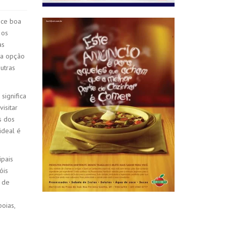
ece boa
 os
as
ca opção
utras
significa
isitar
s dos
ideal é
ipais
óis
o de
boias,