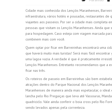
Maranhão
Cidade mais conhecida dos Lençóis Maranhenses, Barreiri
infraestrutura, vários hotéis e pousadas, restaurantes d
viajantes aos passeios. Por ser a cidade mais completa e
pessoas que visitam os Lençóis Maranhenses. Ainda que se
para hospedagem. Caso esteja com viagem marcada para a
combinem mais com você.
Quem optar por ficar em Barreirinhas encontrará uma cid
que haverá muito mais turistas! Será mais fácil encontra
uma lagoa vazia. A verdade é que é praticamente irresist
Lençóis Maranhenses. Entretanto recomendamos que a ex
ficar nas três.
Os roteiros de passeio em Barreirinhas são bem estabelec
atrações dentro do Parque Nacional dos Lençóis Maranhen
Maranhenses de maneira ainda mais espetacular, o ideal é
lancha pelo Rio Preguiças que leva até Vassouras, Mand
quadriciclo. Vale ainda conferir o boia cross pelo Rio Fo
sendo levados apenas pela correnteza.