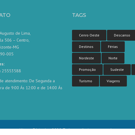
ATO
TAGS
Augusto de Lima,
Cenro Oeste
Descanso
la 506 – Centro,
rizonte-MG
Destinos
Férias
190-005
Nordeste
Norte
es:
Promoção
Sudeste
1) 25553588
de atendimento: De Segunda a
Turismo
Viagens
ira de 9:00 Ás 12:00 e de 14:00 Ás
Aliança Férias | © 2020 Todos os direitos reservados.