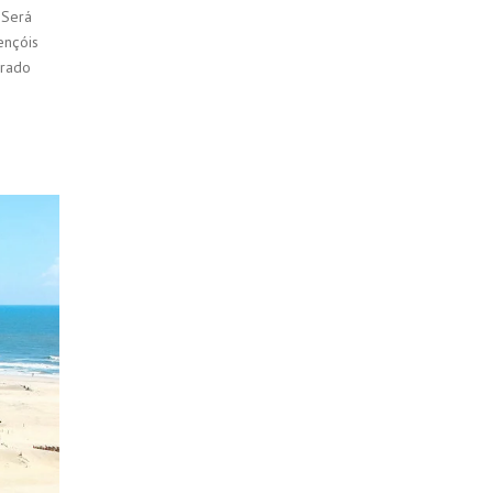
 Será
ençóis
arado