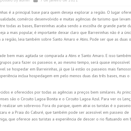
posted by
admin
7 de janeiro de 2021
nhas é a principal base para quem deseja explorar a região. O lugar ofer
e qualidade, comércio desenvolvido e muitas agências de turismo que levam
ntre todas as bases, Barreirinhas acaba sendo a escolha de grande parte d
ja a mais popular, é importante deixar claro que Barreirinhas não é a úni
 região, leia também sobre Santo Amaro e Atins. Pode ser que as duas o
ade bem mais agitada se comparada a Atins e Santo Amaro. E isso também 
r grupos para fazer os passeios e, ao mesmo tempo, será quase impossível v
ível se hospedar em Barreirinhas, já que lá estão os passeios mais famoso
periência inclua hospedagem em pelo menos duas das três bases, mas o 
idos e oferecidos por todas as agências a preços bem similares. As princ
ses são o Circuito Lagoa Bonita e o Circuito Lagoa Azul. Para ver os Lenç
 realizar um sobrevoo. Fora do parque, quem atrai os turistas é o passei
acaru e a Praia do Caburé, que também pode ser acessível em passeio de
rmiga, que oferece aos turistas a experiência de descer o rio flutuando em 