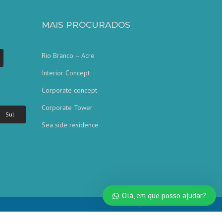
MAIS PROCURADOS
Rio Branco – Acre
Interior Concept
Nossa equipe de atendimento ao
cliente está aqui para responder às
Corporate concept
suas perguntas. Pergunte-nos qualquer
coisa!
Corporate Tower
Sul
Sea side residence
Olá, em que posso ajudar?
Olá, em que posso ajudar?