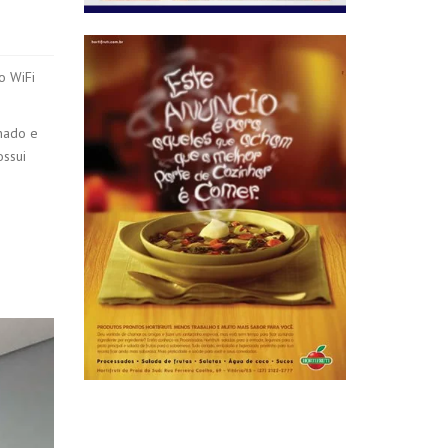
o WiFi
nado e
ossui