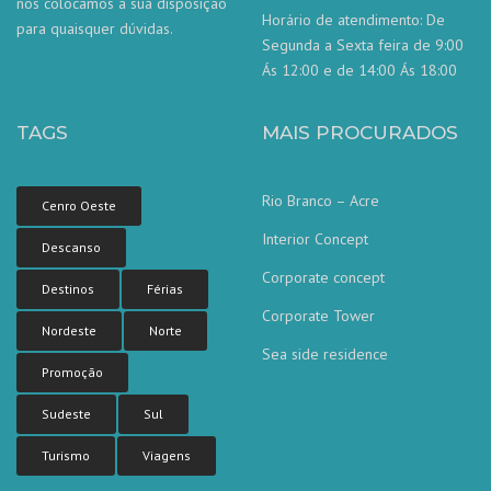
nos colocamos à sua disposição
Horário de atendimento: De
para quaisquer dúvidas.
Segunda a Sexta feira de 9:00
Ás 12:00 e de 14:00 Ás 18:00
TAGS
MAIS PROCURADOS
Rio Branco – Acre
Cenro Oeste
Interior Concept
Descanso
Corporate concept
Destinos
Férias
Corporate Tower
Nordeste
Norte
Sea side residence
Nossa equipe de atendimento ao
Promoção
cliente está aqui para responder às
suas perguntas. Pergunte-nos qualquer
coisa!
Sudeste
Sul
Turismo
Viagens
Olá, em que posso ajudar?